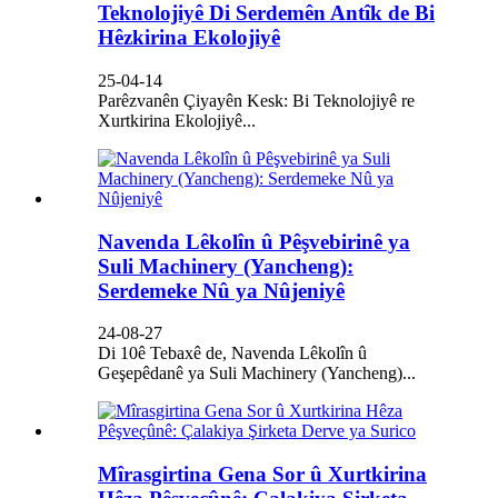
Teknolojiyê Di Serdemên Antîk de Bi
Hêzkirina Ekolojiyê
25-04-14
Parêzvanên Çiyayên Kesk: Bi Teknolojiyê re
Xurtkirina Ekolojiyê...
Navenda Lêkolîn û Pêşvebirinê ya
Suli Machinery (Yancheng):
Serdemeke Nû ya Nûjeniyê
24-08-27
Di 10ê Tebaxê de, Navenda Lêkolîn û
Geşepêdanê ya Suli Machinery (Yancheng)...
Mîrasgirtina Gena Sor û Xurtkirina