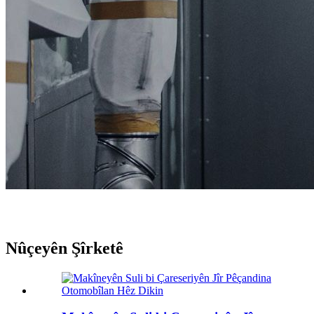
Nûçeyên Şîrketê
Nûçeyên Şîrketê