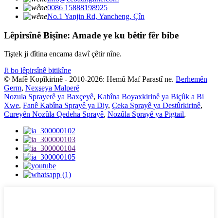
0086 15888198925
No.1 Yanjin Rd, Yancheng, Çîn
Lêpirsînê Bişîne: Amade ye ku bêtir fêr bibe
Tiştek ji dîtina encama dawî çêtir nîne.
Ji bo lêpirsînê bitikîne
© Mafê Kopîkirinê - 2010-2026: Hemû Maf Parastî ne.
Berhemên
Germ
,
Nexşeya Malperê
Nozula Sprayerê ya Baxçeyê
,
Kabîna Boyaxkirinê ya Biçûk a Bi
Xwe
,
Fanê Kabîna Sprayê ya Diy
,
Çeka Sprayê ya Destûrkirinê
,
Cureyên Nozûla Qedeha Sprayê
,
Nozûla Sprayê ya Pigtail
,