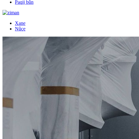
Paqij bûn
Xane
Nûçe