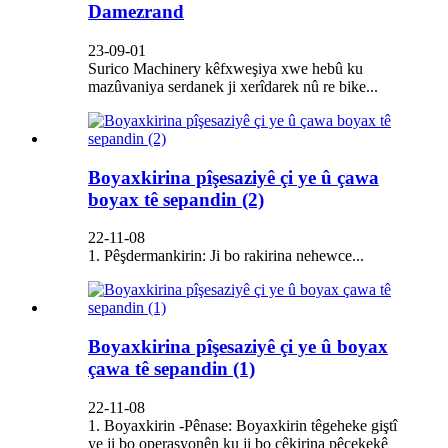
Damezrand
23-09-01
Surico Machinery kêfxweşiya xwe hebû ku
mazûvaniya serdanek ji xerîdarek nû re bike...
Boyaxkirina pîşesaziyê çi ye û çawa
boyax tê sepandin (2)
22-11-08
1. Pêşdermankirin: Ji bo rakirina nehewce...
Boyaxkirina pîşesaziyê çi ye û boyax
çawa tê sepandin (1)
22-11-08
1. Boyaxkirin -Pênase: Boyaxkirin têgeheke giştî
ye ji bo operasyonên ku ji bo çêkirina pêçekekê