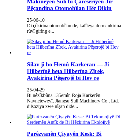
Makîneyên Suli bi Çareseriyên Jîr
Pêçandina Otomobîlan Hêz Dikin
25-06-10
Di çêkirina otomobîlan de, kalîteya dermankirina
rûvî girîng e...
Silav ji bo Hemû Karkeran — Ji
Hilberînê heta Hilberîna Zîrek,
Avakirina Pêşerojê bi Hev re
25-04-29
Bi nêzîkbûna 135emîn Roja Karkerên
Navneteweyî, Jiangsu Suli Machinery Co., Ltd.
dilsoziya xwe nîşan dide...
Parêzvanên Çiyayên Kesk: Bi