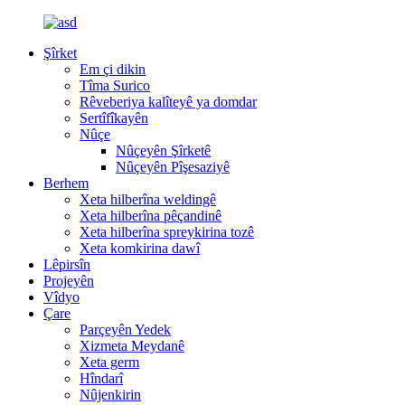
Şîrket
Em çi dikin
Tîma Surico
Rêveberiya kalîteyê ya domdar
Sertîfîkayên
Nûçe
Nûçeyên Şîrketê
Nûçeyên Pîşesaziyê
Berhem
Xeta hilberîna weldingê
Xeta hilberîna pêçandinê
Xeta hilberîna spreykirina tozê
Xeta komkirina dawî
Lêpirsîn
Projeyên
Vîdyo
Çare
Parçeyên Yedek
Xizmeta Meydanê
Xeta germ
Hîndarî
Nûjenkirin