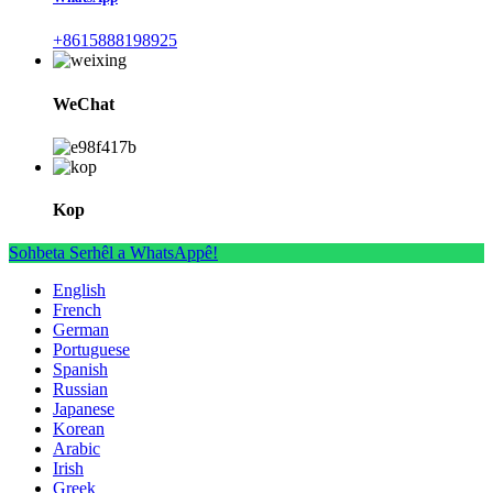
+8615888198925
WeChat
Kop
Sohbeta Serhêl a WhatsAppê!
English
French
German
Portuguese
Spanish
Russian
Japanese
Korean
Arabic
Irish
Greek