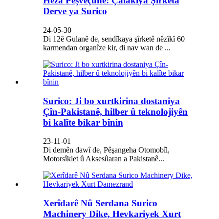
Hêza Pêşveçûnê: Çalakiya Şirketa
Derve ya Surico
24-05-30
Di 12ê Gulanê de, sendîkaya şîrketê nêzîkî 60
karmendan organîze kir, di nav wan de ...
Surico: Ji bo xurtkirina dostaniya
Çîn-Pakistanê, hilber û teknolojiyên
bi kalîte bikar bînin
23-11-01
Di demên dawî de, Pêşangeha Otomobîl,
Motorsîklet û Aksesûaran a Pakistanê...
Xerîdarê Nû Serdana Surico
Machinery Dike, Hevkariyek Xurt