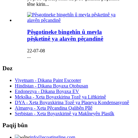
têne kirin...
Pêşgotineke bingehîn û meyla
pêşketinê ya alavên pêçandinê
22-07-08
...
Doz
Viyetnam - Dikana Paint Escooter
Hindistan - Dikana Boyaxa Otobusan
Endonezya - Dikana Boyaxa EV
Meksîka - Xeta Boyaxkirina Tozê ya Liftkirinê
DYA - Xeta Boyaxkirina Tozê ya Plaqeya Kondensasyonê
Almanya - Xeta Pêçandina Qalibên Pîlê
Serbistan - Xeta Boyaxkirinê ya Makîneyên Plastîk
Paqij bûn
info@ecoatingline.com