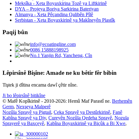
Meksîka - Xeta Boyaxkirina Tozê ya Liftkirinê
DYA – Projeya Boriya Sarkirina Bateriyan
Almanya - Xeta Pêçandina Qalibên Pîlê
Serbistan - Xeta Boyaxkirinê ya Makîneyên Plastîk
Paqij bûn
info@ecoatingline.com
0086 15888198925
No.1 Yanjin Rd, Yancheng, Çîn
Lêpirsînê Bişîne: Amade ne ku bêtir fêr bibin
Tiştek ji dîtina encama dawî çêtir nîne.
Ji bo lêpirsînê bitikîne
© Mafê Kopîkirinê - 2010-2026: Hemû Maf Parastî ne.
Berhemên
Germ
,
Nexşeya Malperê
Nozûla Sprayê ya Pigtail
,
Çeka Sprayê ya Destûrkirinê
,
Fanê
Kabîna Sprayê ya Diy
,
Cureyên Nozûla Qedeha Sprayê
,
Nozula
Sprayerê ya Baxçeyê
,
Kabîna Boyaxkirinê ya Biçûk a Bi Xwe
,