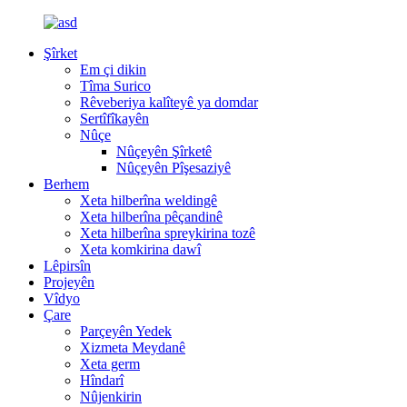
Şîrket
Em çi dikin
Tîma Surico
Rêveberiya kalîteyê ya domdar
Sertîfîkayên
Nûçe
Nûçeyên Şîrketê
Nûçeyên Pîşesaziyê
Berhem
Xeta hilberîna weldingê
Xeta hilberîna pêçandinê
Xeta hilberîna spreykirina tozê
Xeta komkirina dawî
Lêpirsîn
Projeyên
Vîdyo
Çare
Parçeyên Yedek
Xizmeta Meydanê
Xeta germ
Hîndarî
Nûjenkirin