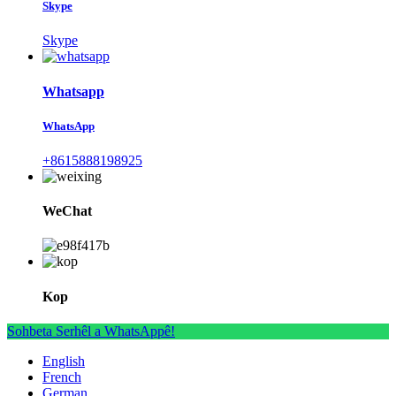
Skype
Skype
Whatsapp
WhatsApp
+8615888198925
WeChat
Kop
Sohbeta Serhêl a WhatsAppê!
English
French
German